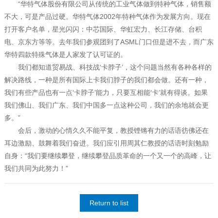
“华特气体股份有限公司从传统的工业气体做到特种气体，销售额
不大，可是产品过硬。华特气体2002年特种气体作为发展方向。现在
打开客户名单，星光闪闪：中芯国际、华虹宏力、长江存储、台积
电、京东方等等。去年我们参观团到了ASML门口但是进不去，而广东
华特四款特殊气体是人家发了认可证的。
我们都知道贸易战、科技战‘卡脖子’，这个问题当然有各种各样的
解决路线，一种是所有国际上卡我们脖子的我们都会做。还有一种，
我们有些产品也有一点‘卡脖子’能力，只要互相能‘卡’就有得谈。如果
我们佛山、我们广东、我们中国多一点这种公司，我们的余地就会更
多。”
会后，激动的心情久久不能平复，教授铿锵有力的话语彷佛还在
耳边激励、鼓舞着我们奋进。我们应引用周其仁教授的话语时刻勉励
自身：“我们要继续攀登，继续攀登品质革命的一个又一个的高峰，让
我们共同为此努力！”
Return to list