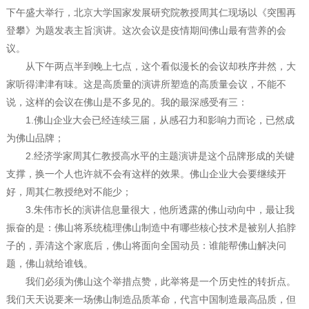
下午盛大举行，北京大学国家发展研究院教授周其仁现场以《突围再
登攀》为题发表主旨演讲。这次会议是疫情期间佛山最有营养的会
议。
从下午两点半到晚上七点，这个看似漫长的会议却秩序井然，大
家听得津津有味。这是高质量的演讲所塑造的高质量会议，不能不
说，这样的会议在佛山是不多见的。我的最深感受有三：
1.佛山企业大会已经连续三届，从感召力和影响力而论，已然成
为佛山品牌；
2.经济学家周其仁教授高水平的主题演讲是这个品牌形成的关键
支撑，换一个人也许就不会有这样的效果。佛山企业大会要继续开
好，周其仁教授绝对不能少；
3.朱伟市长的演讲信息量很大，他所透露的佛山动向中，最让我
振奋的是：佛山将系统梳理佛山制造中有哪些核心技术是被别人掐脖
子的，弄清这个家底后，佛山将面向全国动员：谁能帮佛山解决问
题，佛山就给谁钱。
我们必须为佛山这个举措点赞，此举将是一个历史性的转折点。
我们天天说要来一场佛山制造品质革命，代言中国制造最高品质，但