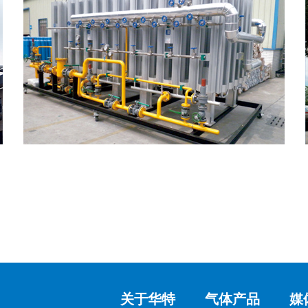
关于华特
气体产品
媒