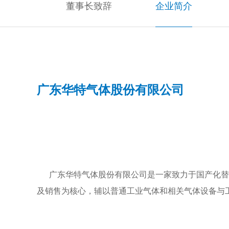
董事长致辞
企业简介
广东华特气体股份有限公司
广东华特气体股份有限公司是一家致力于国产化替代
及销售为核心，辅以普通工业气体和相关气体设备与