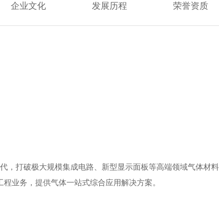
企业文化
发展历程
荣誉资质
，打破极大规模集成电路、新型显示面板等高端领域气体材料
工程业务，提供气体一站式综合应用解决方案。