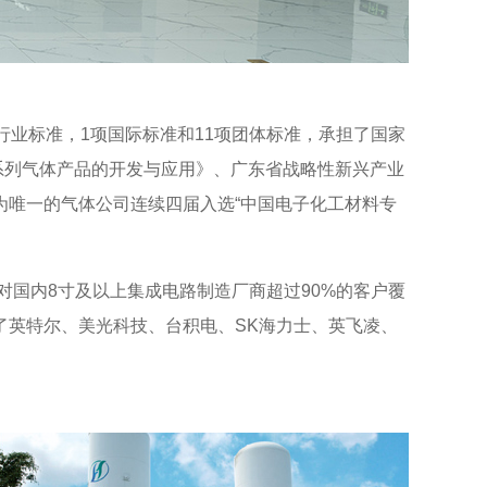
项行业标准，1项国际标准和11项团体标准，承担了国家
系列气体产品的开发与应用》、广东省战略性新兴产业
23年作为唯一的气体公司连续四届入选“中国电子化工材料专
对国内8寸及
以上集成电路制造厂商超过
90%的客户覆
了英特尔、美光科技、台积电、SK海力士、英飞凌、