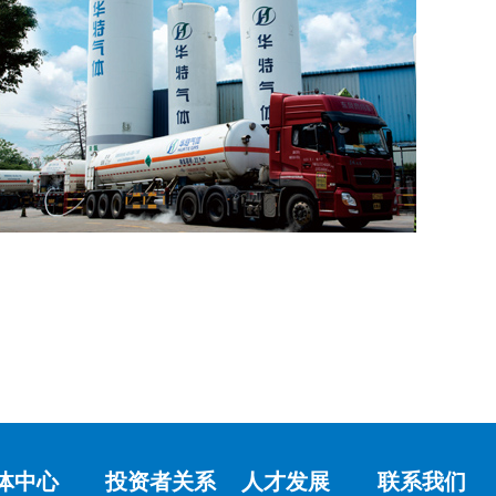
体中心
投资者关系
人才发展
联系我们