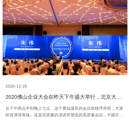
2020-12-28
2020佛山企业大会在昨天下午盛大举行，北京大学国家发展研究院教授周其仁现场以《突围再登攀》为题发表主旨演讲。这次会议是疫情期间佛山最有营养的会议
从下午两点半到晚上七点，这个看似漫长的会议却秩序井然，大家
听得津津有味。这是高质量的演讲所塑造的高质量会议，不能不
说，这样的会议在佛山是不多见的。我的最深感受有三