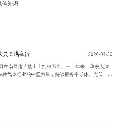
气体知识
年庆典圆满举行
2026-04-30
公司在南昌这片热土上扎根而生。三十年来，华东人深
特种气体行业的中坚力量，持续服务半导体、光伏、电
旗下重要成员，江西华东与华特气体一脉相承、协同共