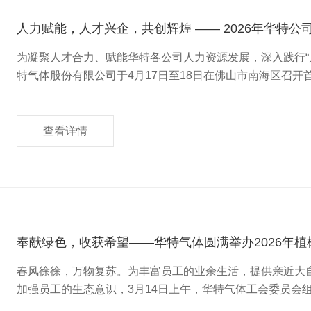
为凝聚人才合力、赋能华特各公司人力资源发展，深入践行“
特气体股份有限公司于4月17日至18日在佛山市南海区召开
查看详情
奉献绿色，收获希望——华特气体圆满举办2026年植
春风徐徐，万物复苏。为丰富员工的业余生活，提供亲近大
加强员工的生态意识，3月14日上午，华特气体工会委员会
动。广大员工及家属齐聚里水镇和顺逢涌象岗岭，用实际行