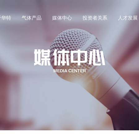
于华特
气体产品
媒体中心
投资者关系
人才发展
中心
企业简介
公司新闻
企业文化
投资者关系
行业动态
发展历程
人才理念
社会责任
视频中心
荣誉资质
联系我们
员工福
气
MEDIA CENTER