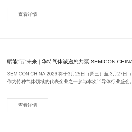
查看详情
赋能“芯”未来 | 华特气体诚邀您共聚 SEMICON CHINA 
SEMICON CHINA 2026 将于3月25日（周三）至 
作为特种气体领域的代表企业之一参与本次半导体行业盛会
查看详情