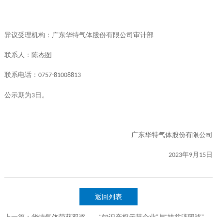
异议受理机构：广东华特气体股份有限公司审计部
陈杰图
联系人：
联系电话：
0757-81008813
公示期为
日。
3
广东华特气体股份有限公司
月
日
年
2023
9
15
返回列表
上一篇：华特气体荣获双奖——“知识产权示范企业”与“扶贫济困奖”，展现企业创新与责任双翼