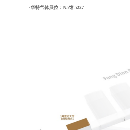
·
华特
气体
展位
：
N5馆 5227