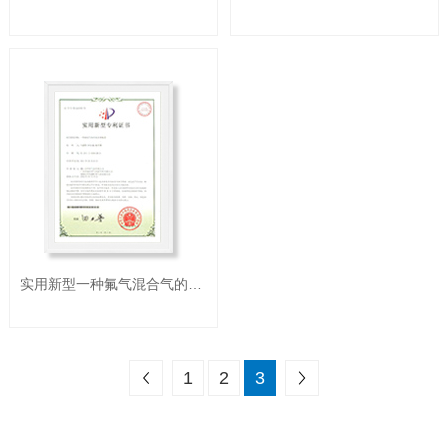
实用新型一种氟气混合气的处理装备
上一页
下一页
1
2
3