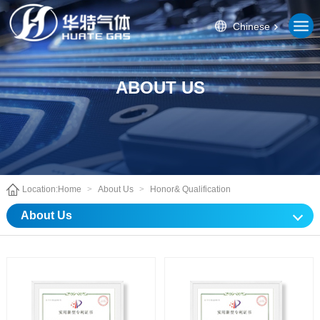
Chinese
ABOUT US
Location:
Home
>
About Us
>
Honor& Qualification
About Us