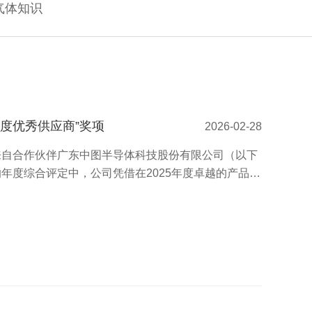
气体知识
年度优秀供应商”奖项
2026-02-28
来自合作伙伴广东中图半导体科技股份有限公司（以下
年度综合评定中，公司凭借在2025年度卓越的产品质
应商中脱颖而出，荣获中图科技颁发的“2025年度优
分肯定，更彰显了双方在半导体关键材料领域深化合