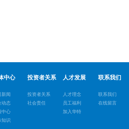
体中心
投资者关系
人才发展
联系我们
司新闻
投资者关系
人才理念
联系我们
业动态
社会责任
员工福利
在线留言
频中心
加入华特
体知识