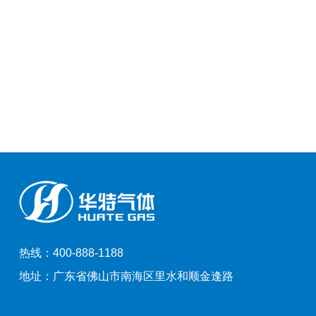
上一页
热线：400-888-1188
地址：广东省佛山市南海区里水和顺金逢路